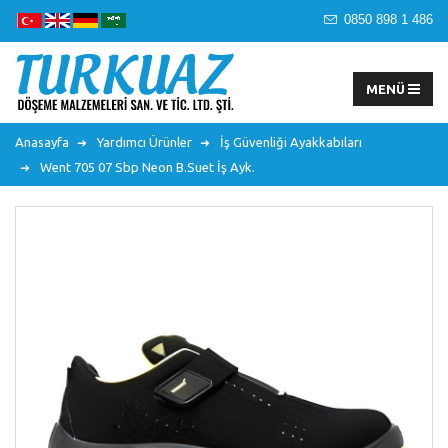
0850 898 1 486
Anasayfa
Yardımcı Ürünler
İş Güvenliği Ayakkabıları
Went 705 07 Sbp Neon B.suet İş Ayk.