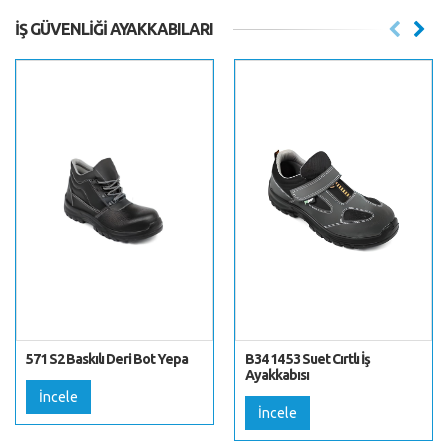
İŞ GÜVENLIĞI AYAKKABILARI
571 S2 Baskılı Deri Bot Yepa
B34 14 53 Suet Cırtlı İş
Ayakkabısı
İncele
İncele