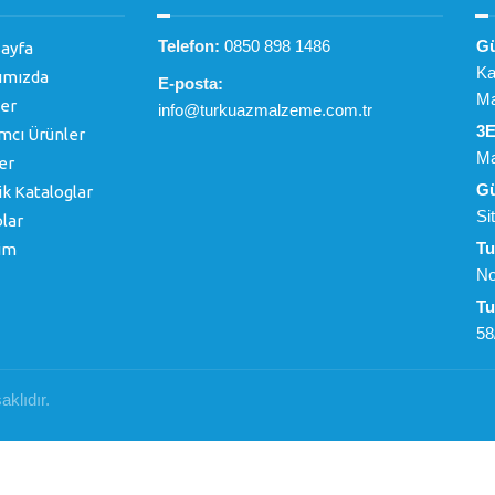
Telefon:
0850 898 1486
Gü
ayfa
Ka
ımızda
E-posta:
Ma
er
info@turkuazmalzeme.com.tr
3E
mcı Ürünler
Ma
er
Gü
k Kataloglar
Si
lar
Tu
şim
No
Tu
58
klıdır.