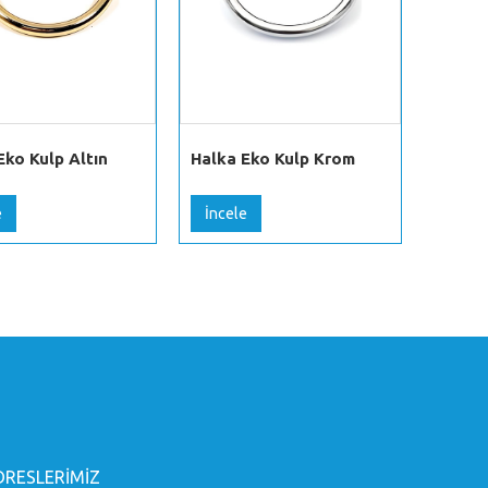
Eko Kulp Altın
Halka Eko Kulp Krom
Halka 
e
İncele
İncel
DRESLERİMİZ