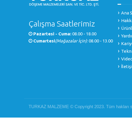
Ana S
Hakk
Çalışma Saatlerimiz
Ürünl
Pazartesi - Cuma:
08.00 - 18.00
Yardı
Cumartesi
(Mağazalar İçin)
: 08.00 - 13.00
Kariy
Tekni
Video
İleti
TURKAZ MALZEME © Copyright 2023. Tüm hakları sa