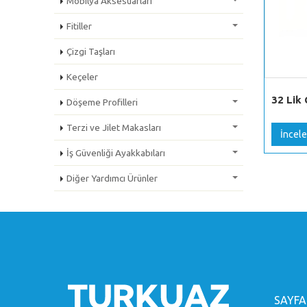
Mobilya Aksesuarları
Fitiller
Çizgi Taşları
Keçeler
32 Lik 
Döşeme Profilleri
Terzi ve Jilet Makasları
İncele
İş Güvenliği Ayakkabıları
Diğer Yardımcı Ürünler
SAYFA