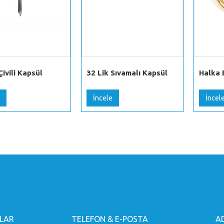
Çivili Kapsül
32 Lik Sıvamalı Kapsül
Halka 
İncele
İncel
LAR
TELEFON & E-POSTA
A