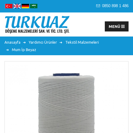
0850 898 1 486
Anasayfa
Yardımcı Ürünler
Tekstil Malzemeleri
Mum İp Beyaz