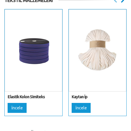
TEKSTIL MALZEMELERI
Elastik Kolon Simiteks
Kaytan İp
İncele
İncele