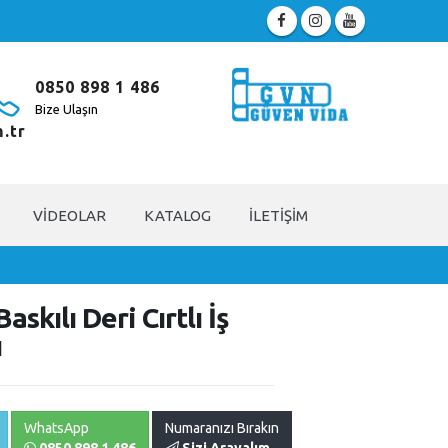
0850 898 1 486
Bize Ulaşın
.tr
VIDEOLAR
KATALOG
İLETIŞIM
askılı Deri Cırtlı İş
ı
WhatsApp
Numaranızı Bırakın