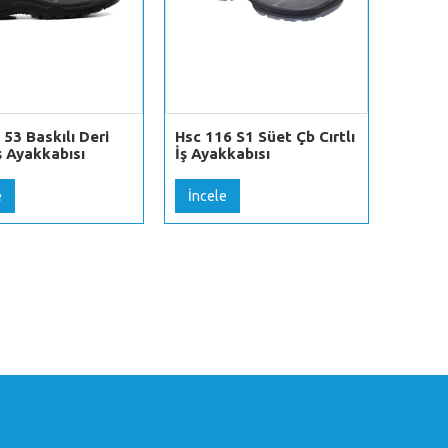
 53 Baskılı Deri
Hsc 116 S1 Süet Çb Cırtlı
M 090 
İş Ayakkabısı
İş Ayakkabısı
İş Aya
e
İncele
İncel