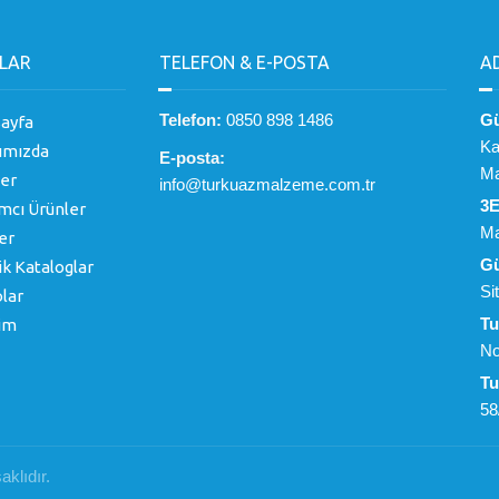
LAR
TELEFON & E-POSTA
A
Telefon:
0850 898 1486
Gü
ayfa
Ka
ımızda
E-posta:
Ma
er
info@turkuazmalzeme.com.tr
3E
mcı Ürünler
Ma
er
Gü
k Kataloglar
Si
lar
Tu
şim
No
Tu
58
klıdır.