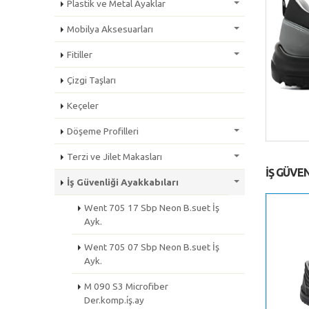
Plastik ve Metal Ayaklar
Mobilya Aksesuarları
Fitiller
Çizgi Taşları
Keçeler
Döşeme Profilleri
Terzi ve Jilet Makasları
İŞ GÜVEN
İş Güvenliği Ayakkabıları
Went 705 17 Sbp Neon B.suet İş
Ayk.
Went 705 07 Sbp Neon B.suet İş
Ayk.
M 090 S3 Microfiber
Der.komp.i̇ş.ay