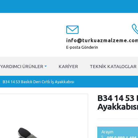
info@turkuazmalzeme.com
E-posta Gönderin
YARDIMCI ÜRÜNLER
KARIYER
TEKNIK KATALOGLAR
B34 14 53 Baskılı Deri Cırtlı İş Ayakkabısı
B34 14 53 B
Ayakkabıs
Arayın