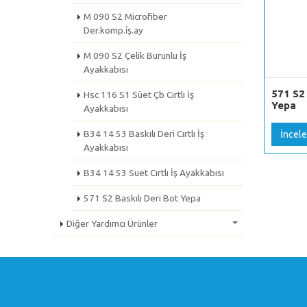
M 090 S2 Microfiber
Der.komp.i̇ş.ay
M 090 S2 Çelik Burunlu İş
Ayakkabısı
571 S2 
Hsc 116 S1 Süet Çb Cırtlı İş
Yepa
Ayakkabısı
B34 14 53 Baskılı Deri Cırtlı İş
İncele
Ayakkabısı
B34 14 53 Suet Cırtlı İş Ayakkabısı
571 S2 Baskılı Deri Bot Yepa
Diğer Yardımcı Ürünler