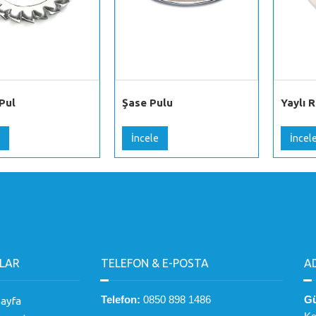
 Pul
Şase Pulu
Yaylı 
İncele
İncel
LAR
TELEFON & E-POSTA
A
Telefon:
0850 898 1486
Gü
ayfa