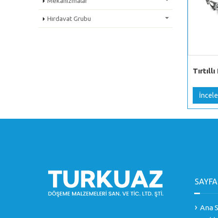
Mekanizmalar
Hırdavat Grubu
Tırtıllı
İncele
SAYFA
Ana S