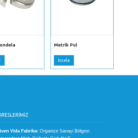
Rondela
Metrik Pul
Kalın 
e
İncele
İncel
DRESLERİMİZ
ven Vida Fabrika:
Organize Sanayi Bölgesi