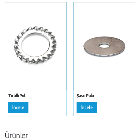
Tırtıllı Pul
Şase Pulu
İncele
İncele
Ürünler