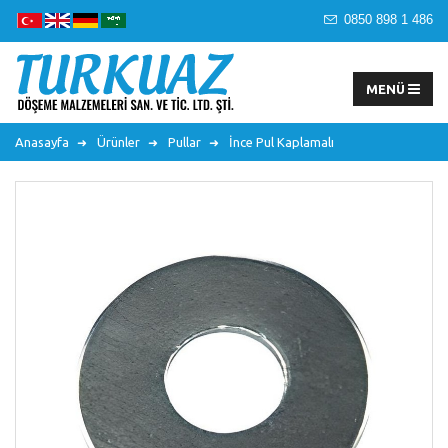
0850 898 1 486
Anasayfa
Ürünler
Pullar
İnce Pul Kaplamalı