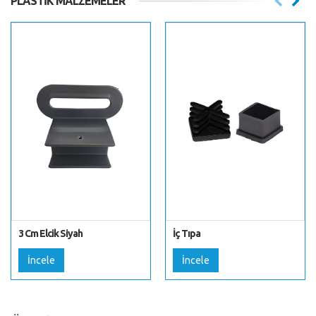
PLASTIK MALZEMELER
3 Cm Elcik Siyah
İç Tıpa
İncele
İncele