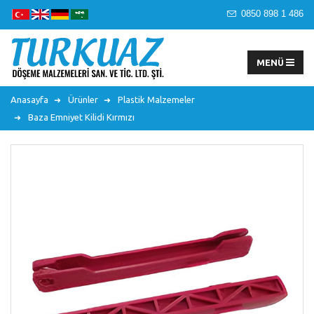
0850 898 1 486
Anasayfa
Ürünler
Plastik Malzemeler
Baza Emniyet Kilidi Kırmızı