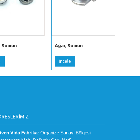
ı Somun
Ağaç Somun
Metrik
e
İncele
İncel
DRESLERİMİZ
ven Vida Fabrika:
Organize Sanayi Bölgesi