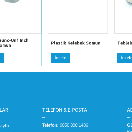
eunc-Unf Inch
Plastik Kelebek Somun
Tablal
Somun
İncele
İncel
LAR
TELEFON & E-POSTA
A
Telefon:
0850 898 1486
Gü
ayfa