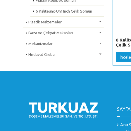
Plastik Kelebek Somun
6 Kaliteunc-Unf Inch Çelik Somun
Plastik Malzemeler
Baza ve Çekyat Makasları
6 Kalit
Mekanizmalar
Çelik 
Hırdavat Grubu
İncele
SAYFA
Ana S